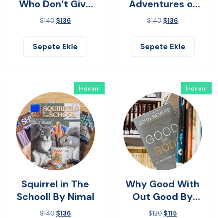
Who Don’t Give
Adventures of
Up
Yes
$
140
$
136
$
140
$
136
Sepete Ekle
Sepete Ekle
İndirim!
İndirim!
Squirrel in The
Why Good With
Schooll By Nimal
Out Good By
John Bevere
$
140
$
136
$
120
$
115