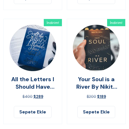
İndirim!
İndirim!
All the Letters I
Your Soul is a
Should Have
River By Nikita
Sent
Gilla
$
400
$
289
$
200
$
189
Sepete Ekle
Sepete Ekle