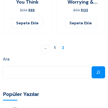
You Think
Worrying &
Living
$
256
$
88
$
156
$
125
Sepete Ekle
Sepete Ekle
1
2
←
Ara
Popüler Yazılar