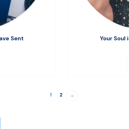
Have Sent
Your Soul i
1
2
→