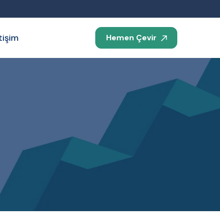
etişim
Hemen Çevir