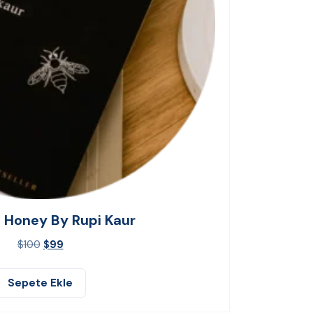
d Honey By Rupi Kaur
$
100
$
99
Sepete Ekle