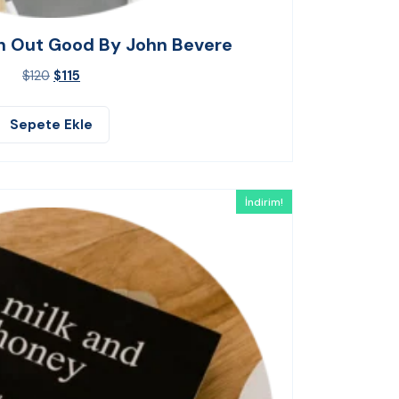
 Out Good By John Bevere
$
120
$
115
Sepete Ekle
İndirim!