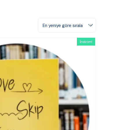
En yeniye göre sırala
İndirim!