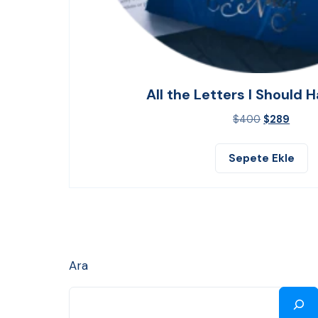
All the Letters I Should 
$
400
$
289
Sepete Ekle
Ara