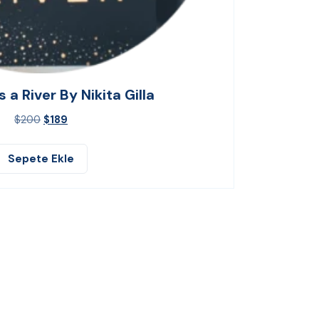
s a River By Nikita Gilla
$
200
$
189
Sepete Ekle