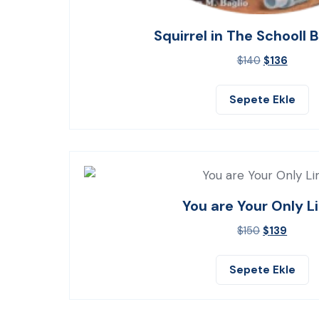
Squirrel in The Schooll 
$
140
$
136
Sepete Ekle
You are Your Only L
$
150
$
139
Sepete Ekle