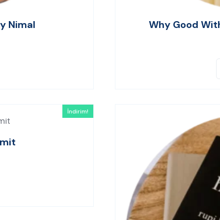
By Nimal
Why Good With
İndirim!
imit