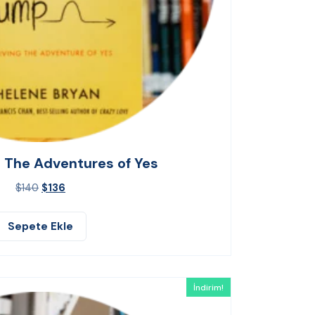
g The Adventures of Yes
$
140
$
136
Sepete Ekle
İndirim!