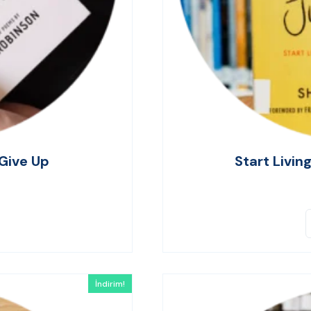
Give Up
Start Livin
İndirim!