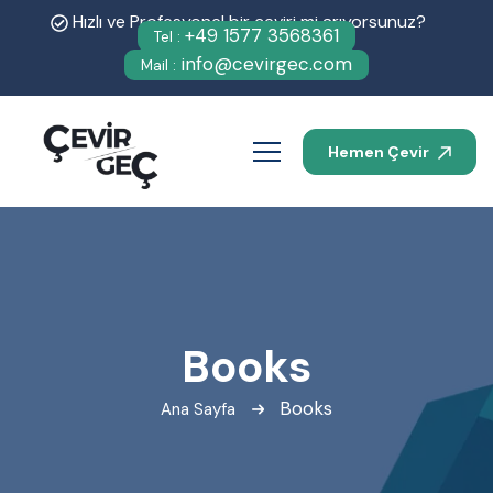
Hızlı ve Profesyonel bir çeviri mi arıyorsunuz?
+49 1577 3568361
Tel :
info@cevirgec.com
Mail :
Hemen Çevir
Books
Books
Ana Sayfa