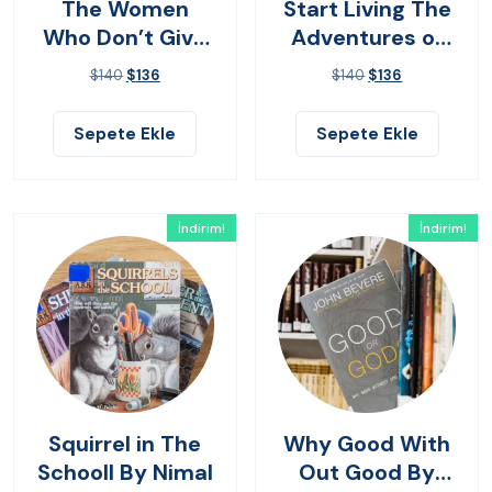
The Women
Start Living The
Who Don’t Give
Adventures of
Up
Yes
$
140
$
136
$
140
$
136
Sepete Ekle
Sepete Ekle
İndirim!
İndirim!
Squirrel in The
Why Good With
Schooll By Nimal
Out Good By