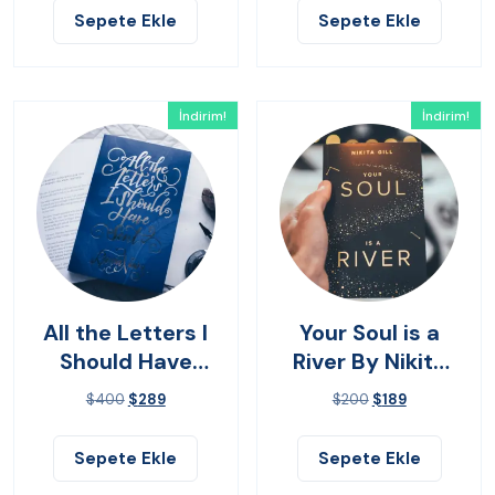
Sepete Ekle
Sepete Ekle
İndirim!
İndirim!
All the Letters I
Your Soul is a
Should Have
River By Nikita
Sent
Gilla
$
400
$
289
$
200
$
189
Sepete Ekle
Sepete Ekle