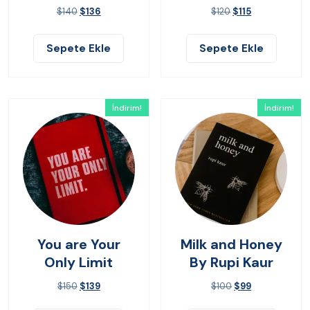
John Bevere
$
140
$
136
$
120
$
115
Sepete Ekle
Sepete Ekle
İndirim!
İndirim!
You are Your
Milk and Honey
Only Limit
By Rupi Kaur
$
150
$
139
$
100
$
99