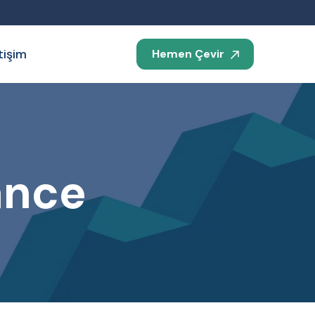
etişim
Hemen Çevir
ance