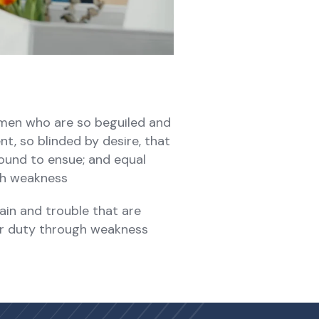
 men who are so beguiled and
, so blinded by desire, that
ound to ensue; and equal
ugh weakness
ain and trouble that are
ir duty through weakness