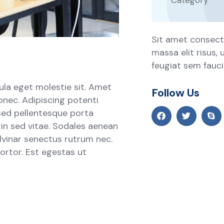
Category
Sit amet consecte
massa elit risus,
feugiat sem faucib
ula eget molestie sit. Amet
Follow Us
onec. Adipiscing potenti
sed pellentesque porta
s in sed vitae. Sodales aenean
ulvinar senectus rutrum nec.
rtor. Est egestas ut