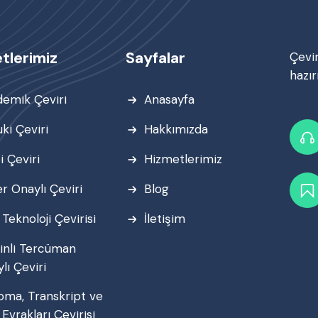
tlerimiz
Sayfalar
Çevi
hazırı
emik Çeviri
Anasayfa
ki Çeviri
Hakkımızda
i Çeviri
Hizmetlerimiz
r Onaylı Çeviri
Blog
i Teknoloji Çevirisi
İletişim
inli Tercüman
lı Çeviri
oma, Transkript ve
 Evrakları Çevirisi