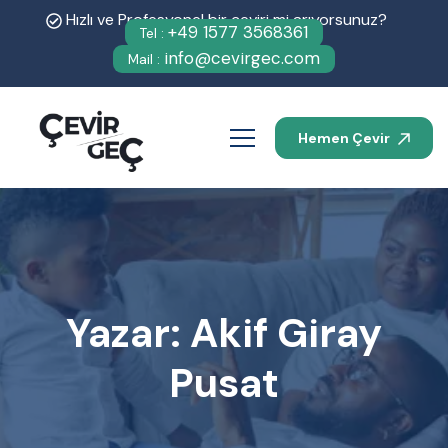
Hızlı ve Profesyonel bir çeviri mi arıyorsunuz?
+49 1577 3568361
Tel :
info@cevirgec.com
Mail :
Hemen Çevir
Yazar:
Akif Giray
Pusat